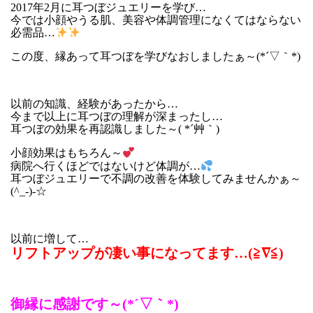
2017年2月に耳つぼジュエリーを学び…
今では小顔やうる肌、美容や体調管理になくてはならない
必需品…
この度、縁あって耳つぼを学びなおしましたぁ～(*´▽｀*)
以前の知識、経験があったから…
今まで以上に耳つぼの理解が深まったし…
耳つぼの効果を再認識しました～( *´艸｀)
小顔効果はもちろん～
病院へ行くほどではないけど体調が…
耳つぼジュエリーで不調の改善を体験してみませんかぁ～
(^_-)-☆
以前に増して…
リフトアップが凄い事になってます…(≧∇≦)
御縁に感謝です～(*´▽｀*)