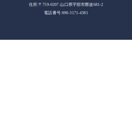
住所:〒759-0207 山口県宇部市際波681-2
電話番号:090-3171-4381