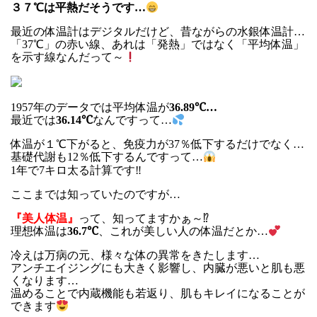
３７℃は平熱だそうです…
最近の体温計はデジタルだけど、昔ながらの水銀体温計…
「37℃」の赤い線、あれは「発熱」ではなく「平均体温」
を示す線なんだって～
1957年のデータでは平均体温が
36.89℃…
最近では
36.14℃
なんですって…
体温が１℃下がると、免疫力が37％低下するだけでなく…
基礎代謝も12％低下するんですって…
1年で7キロ太る計算です‼
ここまでは知っていたのですが…
『美人体温』
って、知ってますかぁ～⁉
理想体温は
36.7℃
、これが美しい人の体温だとか…
冷えは万病の元、様々な体の異常をきたします…
アンチエイジングにも大きく影響し、内臓が悪いと肌も悪
くなります…
温めることで内蔵機能も若返り、肌もキレイになることが
できます