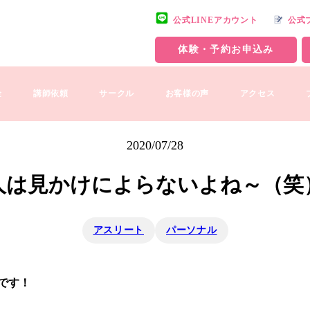
公式LINEアカウント
公式
体験・予約お申込み
金
講師依頼
サークル
お客様の声
アクセス
2020/07/28
人は見かけによらないよね～（笑
アスリート
パーソナル
です！