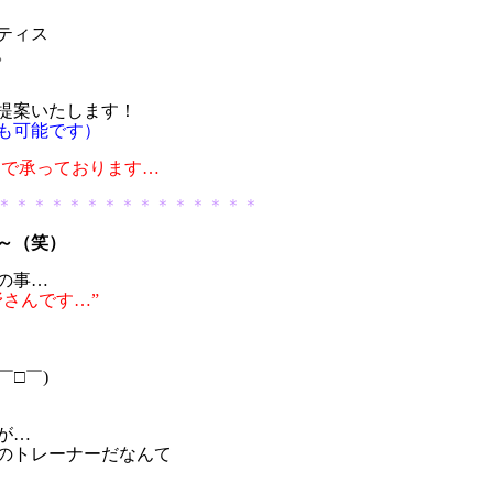
ティス
。
提案いたします！
も可能です）
制で承っております…
＊＊＊＊＊＊＊＊＊＊＊＊＊＊＊
～（笑）
での事…
さんです…”
￣□￣)
が…
のトレーナーだなんて