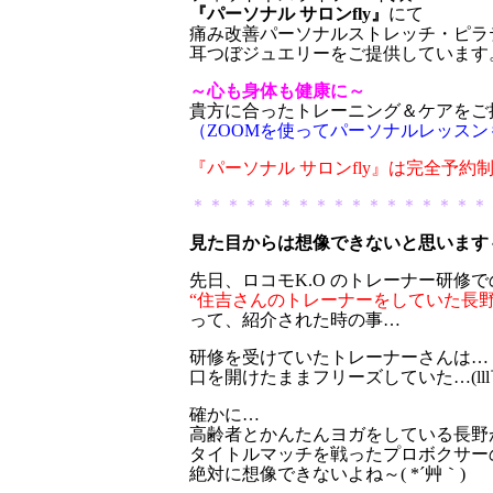
『パーソナル サロンfly』
にて
痛み改善パーソナルストレッチ・ピラ
耳つぼジュエリーをご提供しています
～心も身体も健康に～
貴方に合ったトレーニング＆ケアをご
（ZOOMを使ってパーソナルレッスン
『パーソナル サロンfly』は完全予約
＊＊＊＊＊＊＊＊＊＊＊＊＊＊＊＊＊
見た目からは想像できないと思います
先日、ロコモK.O のトレーナー研修
“住吉さんのトレーナーをしていた長野
って、紹介された時の事…
研修を受けていたトレーナーさんは…
口を開けたままフリーズしていた…(lll
確かに…
高齢者とかんたんヨガをしている長野
タイトルマッチを戦ったプロボクサー
絶対に想像できないよね～( *´艸｀)