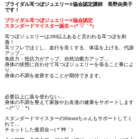
ブライダル耳つぼジュエリー®協会認定講師 長野由美子
です！
ブライダル耳つぼジュエリー®協会認定
スタンダードマイスター誕生～(*´▽｀*)
耳つぼジュエリーは200以上あると言われる耳つぼを刺
激！
耳リフレでほぐし、血行を良くする、体温を上げる、代謝
アップ…
免疫力・抵抗力がアップ、自然治癒力アップ…
身体の状態に合わせて耳つぼジュエリーを張ること事によ
り、
身体の不調を改善することが期待できます。
必要以上に薬を使わない…
身体の不調を整えて家族やお友達の健康をサポートします
～(*´▽｀*)
スタンダードマイスターのHitomiちゃんもサポートしてく
れて…
チョットした復習会～( *´艸｀)