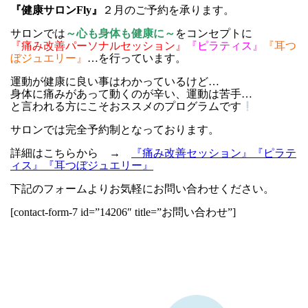
『健康サロンFly』
２月のご予約を承ります。
サロンでは
～心も身体も健康に～
をコンセプトに
『痛み改善パーソナルセッション』
『ピラティス』
『耳つ
ぼジュエリー』
…を行っています。
運動が健康に良い事はわかっているけど…
身体に痛みがあって動くのが辛い、運動は苦手…
と言われる方にこそおススメのプログラムです
サロンでは完全予約制となっております。
詳細はこちらから →
『痛み改善セッション』
『ピラテ
ィス』
『耳つぼジュエリー』
下記のフォームよりお気軽にお問い合わせください。
[contact-form-7 id=”14206″ title=”お問い合わせ”]