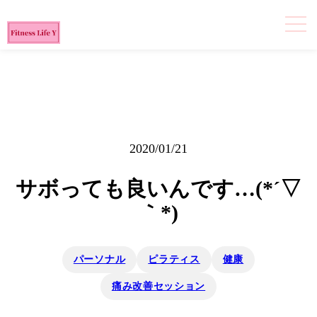
2020/01/21
サボっても良いんです…(*´▽
｀*)
パーソナル
ピラティス
健康
痛み改善セッション