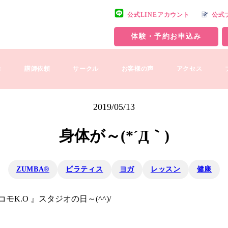
公式LINEアカウント
公式
体験・予約お申込み
金
講師依頼
サークル
お客様の声
アクセス
2019/05/13
身体が～(*´Д｀)
ZUMBA®
ピラティス
ヨガ
レッスン
健康
.O 』スタジオの日～(^^)/