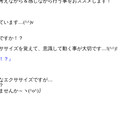
考えながら＆感じながら行う事をおススメします！
ます…(^^)v
ですか！？
サイズを覚えて、意識して動く事が大切です…!(^^)!
！？』
なエクササイズですが…
？
んか～ヽ(^o^)丿