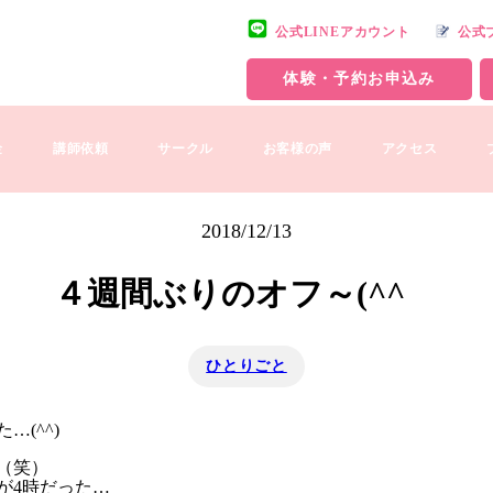
公式LINEアカウント
公式
体験・予約お申込み
金
講師依頼
サークル
お客様の声
アクセス
2018/12/13
４週間ぶりのオフ～(^^ゞ
ひとりごと
(^^)
（笑）
が4時だった…