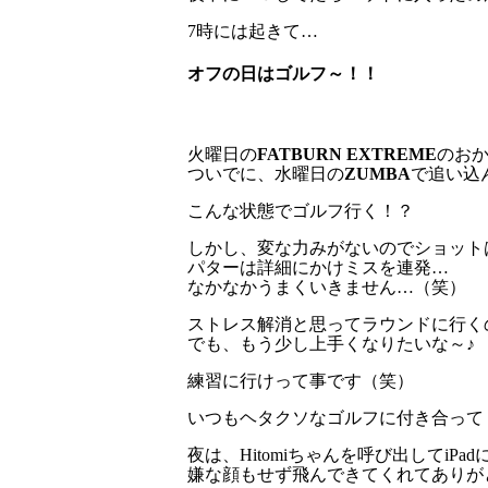
7時には起きて…
オフの日はゴルフ～！！
火曜日の
FATBURN EXTREME
のお
ついでに、水曜日の
ZUMBA
で追い込
こんな状態でゴルフ行く！？
しかし、変な力みがないのでショット
パターは詳細にかけミスを連発…
なかなかうまくいきません…（笑）
ストレス解消と思ってラウンドに行くの
でも、もう少し上手くなりたいな～♪
練習に行けって事です（笑）
いつもヘタクソなゴルフに付き合ってく
夜は、Hitomiちゃんを呼び出してiPa
嫌な顔もせず飛んできてくれてありがとう