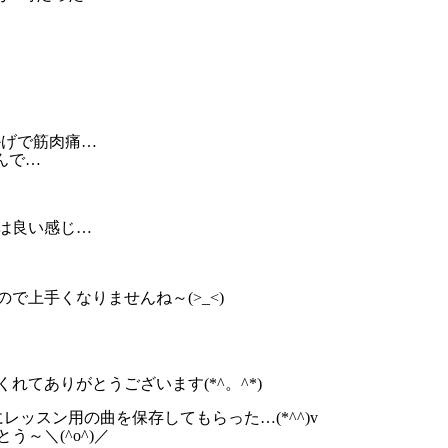
かげで筋肉痛…
んで…
は良い感じ…
で上手くなりませんね～(>_<)
れてありがとうございます(*^。^*)
dにレッスン用の曲を保存してもらった…(*^^)v
～＼(^o^)／