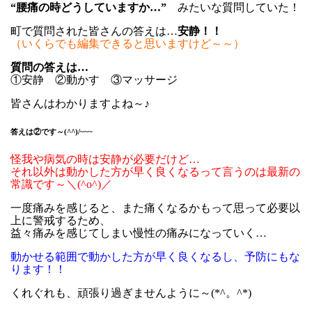
“腰痛の時どうしていますか…”
みたいな質問していた！
町で質問された皆さんの答えは…
安静！！
（いくらでも編集できると思いますけど～～）
質問の答えは…
①安静 ②動かす ③マッサージ
皆さんはわかりますよね～♪
答えは②です～(^^)/~~~
怪我や病気の時は安静が必要だけど…
それ以外は動かした方が早く良くなるって言うのは最新の
常識です～＼(^o^)／
一度痛みを感じると、また痛くなるかもって思って必要以
上に警戒するため、
益々痛みを感じてしまい慢性の痛みになっていく…
動かせる範囲で動かした方が早く良くなるし、予防にもな
ります！！
くれぐれも、頑張り過ぎませんように～(*^。^*)