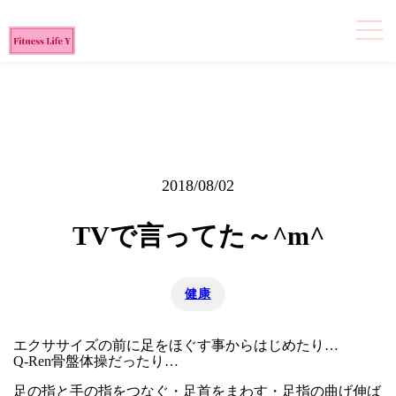
2018/08/02
TVで言ってた～^m^
健康
エクササイズの前に足をほぐす事からはじめたり…
Q-Ren骨盤体操だったり…
足の指と手の指をつなぐ・足首をまわす・足指の曲げ伸ば