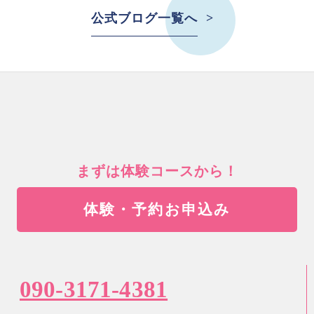
公式ブログ一覧へ
まずは体験コースから！
体験・予約お申込み
090-3171-4381