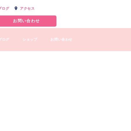
ブログ
アクセス
お問い合わせ
ブログ
ショップ
お問い合わせ