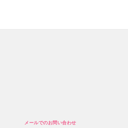
メールでのお問い合わせ