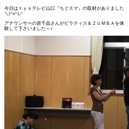
今日はｔｙｓテレビ山口『ちぐスマ』の取材がありました
＼(^o^)／
アナウンサーの原千晶さんがピラティス＆ＺＵＭＢＡを体
験して下さいました～♪