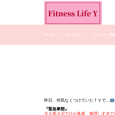
ホーム
コンセプト
メニュー・料
昨日、何気なくつけていたＴＶで…
『緊急事態』
大人気ヨガでけが多発 無理しすぎて