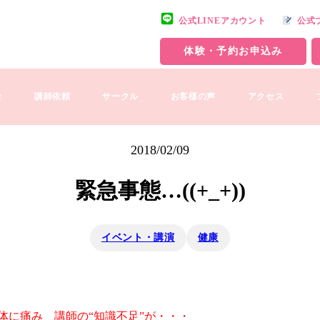
公式LINEアカウント
公式
体験・予約お申込み
金
講師依頼
サークル
お客様の声
アクセス
2018/02/09
緊急事態…((+_+))
イベント・講演
健康
体に痛み 講師の“知識不足”が・・・