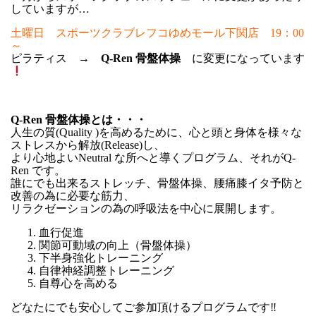
していますが…
土曜日 スポーツクラブレフコゆめモール下関店 19：00
～
ピラティス →
Q-Ren 骨盤体操
に変更になっています
Q-Ren 骨盤体操とは・・・
人生の質(Quality )を高めるために、心と頭と身体を様々な
ストレスから解放(Release)し、
より心地よいNeutral な所へと導くプログラム、それがQ-
Ren です。
誰にでも出来るストレッチ、骨盤体操、腰痛膝イタ予防と
改善の為に必要な筋力、
リラクゼーションの為の呼吸法を中心に展開します。
血行促進
関節可動域の向上（骨盤体操）
下半身強化トレーニング
自律神経調整トレーニング
自尊心を高める
どなたにでも安心してご参加頂けるプログラムです‼